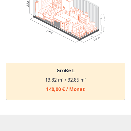
Größe L
13,82 m
2
/ 32,85 m
3
140,00 € / Monat